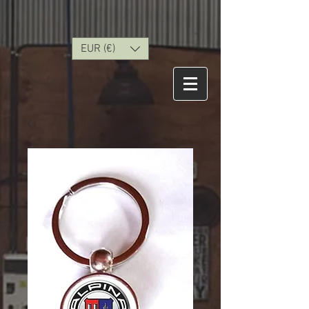
EUR (€)