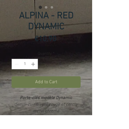
ALPINA - RED
DYNAMIC
Price
€10.90
Quantity
*
Add to Cart
Porte-clés modèle Dynamic
Simili-cuir tressé rouge et cercle
métal chromé
Impression par sublimation
sur 2
faces
(double logos) - Rendu photo