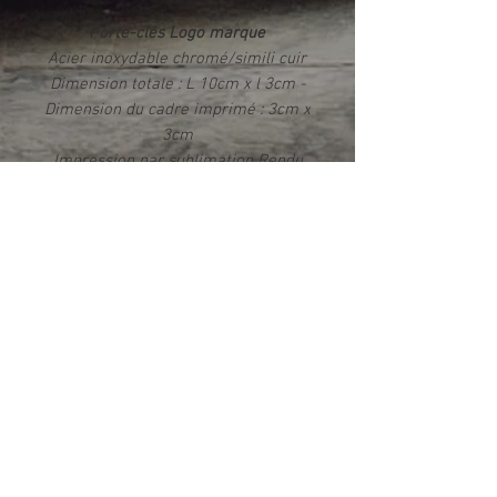
Porte-clés Logo marque
Acier inoxydable chromé/simili cuir
Dimension totale : L 10cm x l 3cm -
Dimension du cadre imprimé : 3cm x
3cm
Impression par sublimation Rendu
photo HD brillant
Livré dans un écrin
Info produit
Ce produit est fabriqué exclusivement
dans notre atelier en France