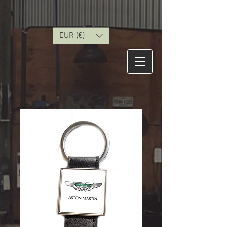
EUR (€)