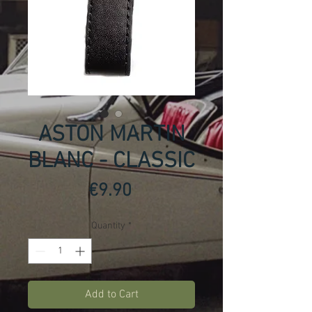
ASTON MARTIN
BLANC - CLASSIC
Price
€9.90
Quantity
*
Add to Cart