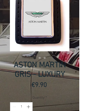
ASTON MARTIN
GRIS - LUXURY
Price
€9.90
Quantity
*