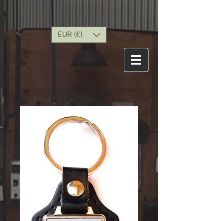
EUR (€)