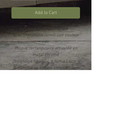
Add to Cart
Porte-clés Logo marque
Acier inoxydable/simili cuir couleur
noir
Plaque rectangulaire articulée en
métal chromé
Dimension totale : L 8,5cm x l 4cm -
Dimension de l'insert chromé : 3cm
x 2,3cm
Impression par sublimation
Rendu photo HD brillant
Livré dans un écrin
Info produit