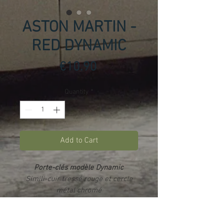
ASTON MARTIN -
RED DYNAMIC
Price
€10.90
Quantity
*
Add to Cart
Porte-clés modèle Dynamic
Simili-cuir tressé rouge et cercle
métal chromé
Impression par sublimation
sur 2
faces
(double logos) - Rendu photo