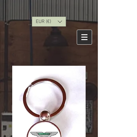
EUR (€)