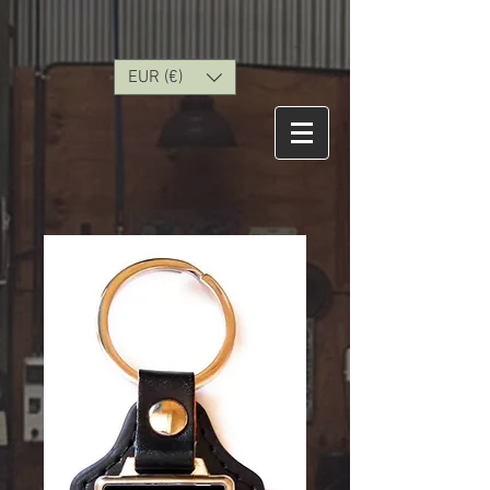
EUR (€)