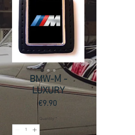
BMW-M -
LUXURY
Price
€9.90
Quantity
*