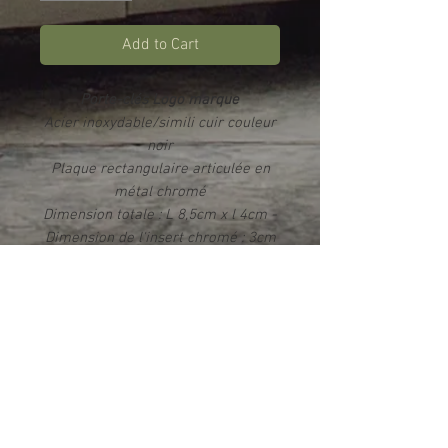
Add to Cart
Porte-clés Logo marque
Acier inoxydable/simili cuir couleur
noir
Plaque rectangulaire articulée en
métal chromé
Dimension totale : L 8,5cm x l 4cm -
Dimension de l'insert chromé : 3cm
x 2,3cm
Impression par sublimation
Rendu photo HD brillant
Livré dans un écrin
Info produit