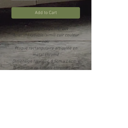
Add to Cart
Porte-clés Logo marque
Acier inoxydable/simili cuir couleur
noir
Plaque rectangulaire articulée en
métal chromé
Dimension totale : L 8,5cm x l 4cm -
Dimension de l'insert chromé : 3cm
x 2,3cm
Impression par sublimation
Rendu photo HD brillant
Livré dans un écrin
Info produit