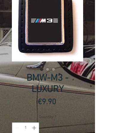
BMW-M3 -
LUXURY
Price
€9.90
Quantity
*