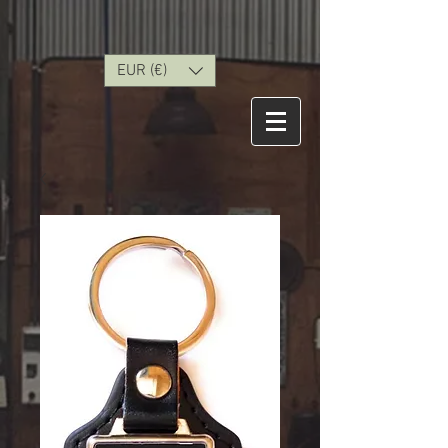
EUR (€)