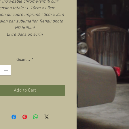
r inoxydable chromé/simili cuir
nsion totale : L 10cm x l 3cm -
on du cadre imprimé : 3cm x 3cm
sion par sublimation Rendu photo
HD brillant
Livré dans un écrin
Quantity
*
Add to Cart