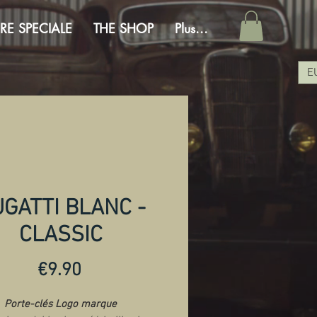
RE SPECIALE
THE SHOP
Plus...
E
GATTI BLANC -
CLASSIC
Price
€9.90
Porte-clés Logo marque