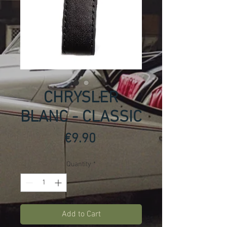
CHRYSLER
BLANC - CLASSIC
Price
€9.90
Quantity
*
Add to Cart