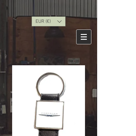
EUR (€)