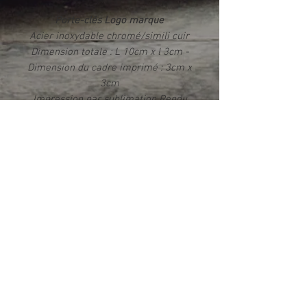
Porte-clés Logo marque
Acier inoxydable chromé/simili cuir
Dimension totale : L 10cm x l 3cm -
Dimension du cadre imprimé : 3cm x
3cm
Impression par sublimation Rendu
photo HD brillant
Livré dans un écrin
Info produit
Ce produit est fabriqué exclusivement
dans notre atelier en France