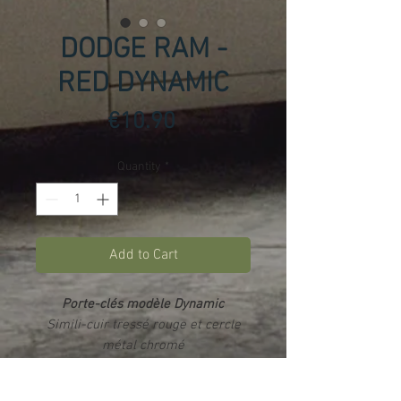
DODGE RAM -
RED DYNAMIC
Price
€10.90
Quantity
*
Add to Cart
Porte-clés modèle Dynamic
Simili-cuir tressé rouge et cercle
métal chromé
Impression par sublimation
sur 2
faces
(double logos) - Rendu photo