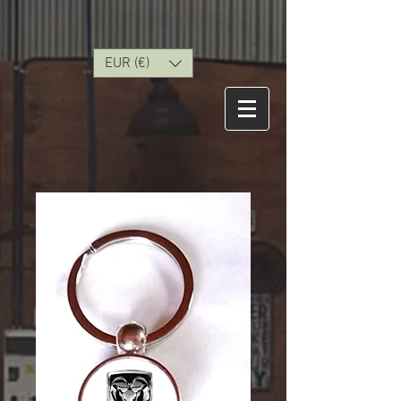
EUR (€)