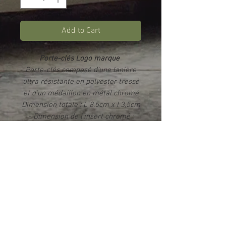
Add to Cart
Porte-clés Logo marque
Porte-clés composé d'une lanière
ultra résistante en polyester tressé
et d'un médaillon en métal chromé
Dimension totale : L 8,5cm x l 3,5cm
- Dimension de l'insert chromé :
2cm x 2,5cm
Impression par sublimation
Rendu photo HD brillant
Livré dans un écrin
Info produit