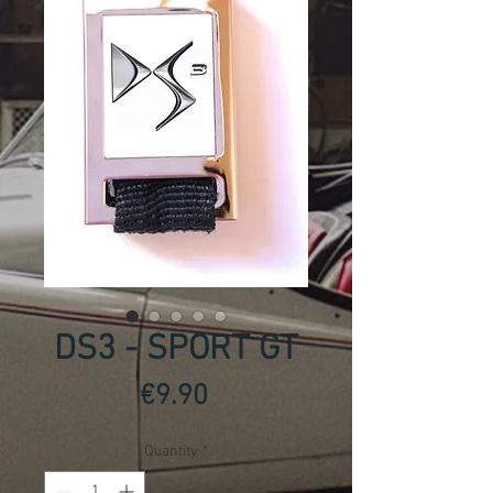
DS3 - SPORT GT
Price
€9.90
Quantity
*