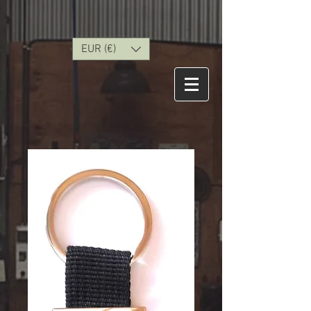
EUR (€)