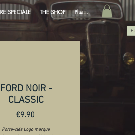
RE SPECIALE
THE SHOP
Plus...
E
FORD NOIR -
CLASSIC
Price
€9.90
Porte-clés Logo marque