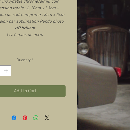
r inoxydable chromé/simili cuir
nsion totale : L 10cm x l 3cm -
on du cadre imprimé : 3cm x 3cm
sion par sublimation Rendu photo
HD brillant
Livré dans un écrin
Quantity
*
Add to Cart