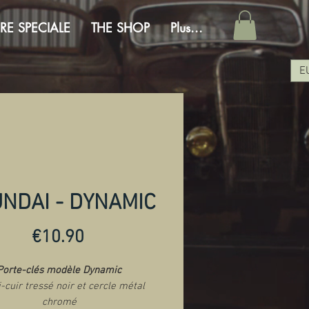
RE SPECIALE
THE SHOP
Plus...
E
NDAI - DYNAMIC
Price
€10.90
Porte-clés modèle Dynamic
i-cuir tressé noir et cercle métal
chromé