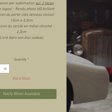
ssion par sublimation
sur 2 faces
e logos) - Rendu photo HD brillant
on du porte-clés (anneau inclus) :
13cm x 3,3cm
ion du cercle en métal chromé :
2,3cm
Livré dans son étui cadeau
Quantity
*
Out of Stock
Notify When Available