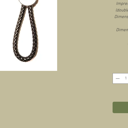
Impre
(doubl
Dimensi
Dimens