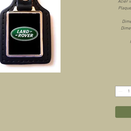
Acier i
Plaque
Dime
Dimen