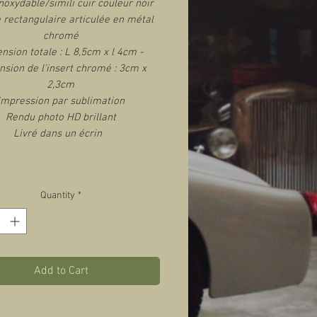
noxydable/simili cuir couleur noir
 rectangulaire articulée en métal
chromé
nsion totale : L 8,5cm x l 4cm -
sion de l'insert chromé : 3cm x
2,3cm
Impression par sublimation
Rendu photo HD brillant
Livré dans un écrin
Quantity
*
Add to Cart