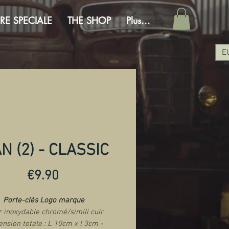
RE SPECIALE
THE SHOP
Plus...
E
N (2) - CLASSIC
Price
€9.90
Porte-clés Logo marque
r inoxydable chromé/simili cuir
nsion totale : L 10cm x l 3cm -