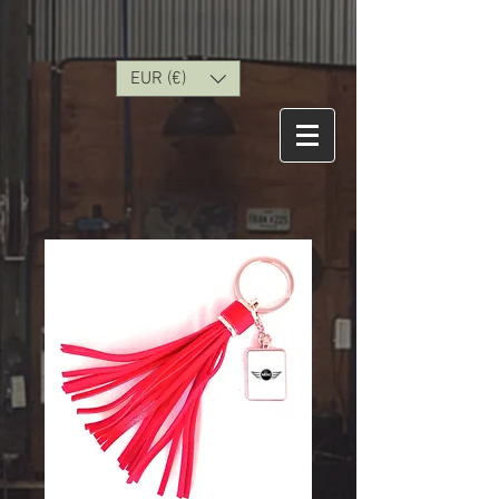
EUR (€)