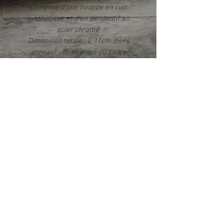
Composé d'une houppe en cuir
synthétique et d'un pendentif en
acier chromé
Dimension totale : L 11cm (hors
anneau) - Dimension du cadre
imprimé : 2,1cm x 2,8cm
Impression par sublimation
Rendu photo HD brillant
Livré dans un écrin
Info produit
Ce produit est fabriqué exclusivement
dans notre atelier en France