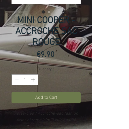
MINI COOPER -
ACCROCHE SAC
ROUGE
Price
€9.90
Quantity
*
Add to Cart
Porte-clés / Accroche-sac fashion
Acier chromé/simili cuir
qualité
premium noir