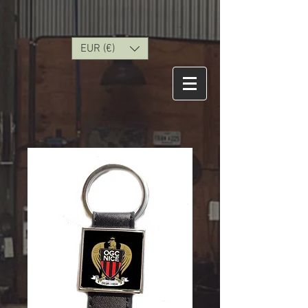
EUR (€)