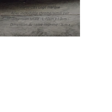
Porte-clés Logo marque
Acier inoxydable chromé/simili cuir
Dimension totale : L 10cm x l 3cm -
Dimension du cadre imprimé : 3cm x
3cm
Impression par sublimation Rendu
photo HD brillant
Livré dans un écrin
Info produit
Ce produit est fabriqué exclusivement
dans notre atelier en France