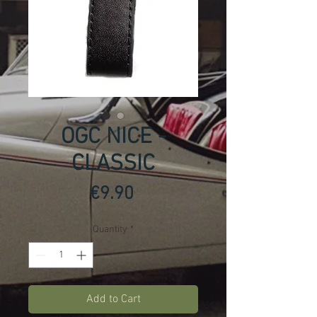
OGC NICE -
CLASSIC
Price
€9.90
Quantity
*
Add to Cart