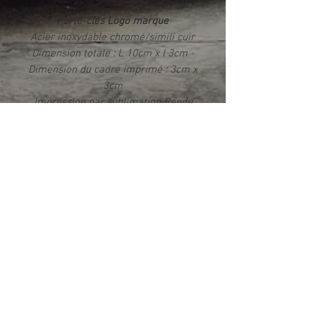
Porte-clés Logo marque
Acier inoxydable chromé/simili cuir
Dimension totale : L 10cm x l 3cm -
Dimension du cadre imprimé : 3cm x
3cm
Impression par sublimation Rendu
photo HD brillant
Livré dans un écrin
Info produit
Ce produit est fabriqué exclusivement
dans notre atelier en France