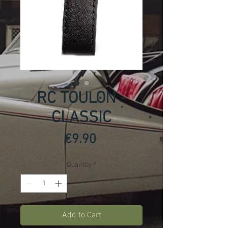
RC TOULON -
CLASSIC
Price
€9.90
Quantity
*
Add to Cart