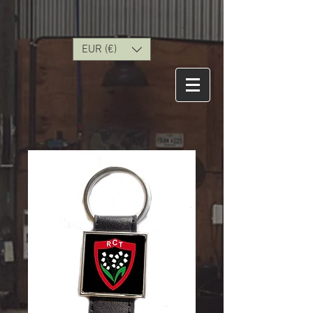
EUR (€)