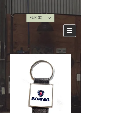
EUR (€)