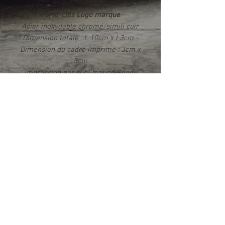
Porte-clés Logo marque
Acier inoxydable chromé/simili cuir
Dimension totale : L 10cm x l 3cm -
Dimension du cadre imprimé : 3cm x
3cm
Impression par sublimation Rendu
photo HD brillant
Livré dans un écrin
Info produit
Ce produit est fabriqué exclusivement
dans notre atelier en France