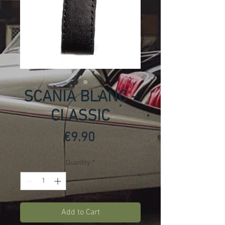
SCANIA BLANC -
CLASSIC
Price
€9.90
Quantity
*
Add to Cart