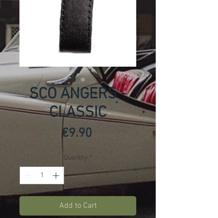
SCO ANGERS -
CLASSIC
Price
€9.90
Quantity
*
Add to Cart