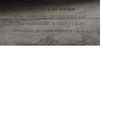
Porte-clés Logo marque
Acier inoxydable chromé/simili cuir
Dimension totale : L 10cm x l 3cm -
Dimension du cadre imprimé : 3cm x
3cm
Impression par sublimation Rendu
photo HD brillant
Livré dans un écrin
Info produit
Ce produit est fabriqué exclusivement
dans notre atelier en France