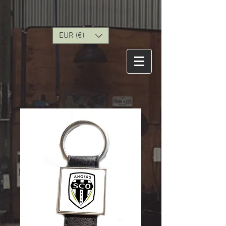
EUR (€)