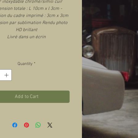
r inoxydable chromé/simili cuir
nsion totale : L 10cm x l 3cm -
on du cadre imprimé : 3cm x 3cm
sion par sublimation Rendu photo
HD brillant
Livré dans un écrin
Quantity
*
Add to Cart