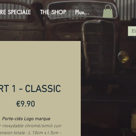
RE SPECIALE
THE SHOP
Plus...
E
RT 1 - CLASSIC
Price
€9.90
Porte-clés Logo marque
r inoxydable chromé/simili cuir
nsion totale : L 10cm x l 3cm -