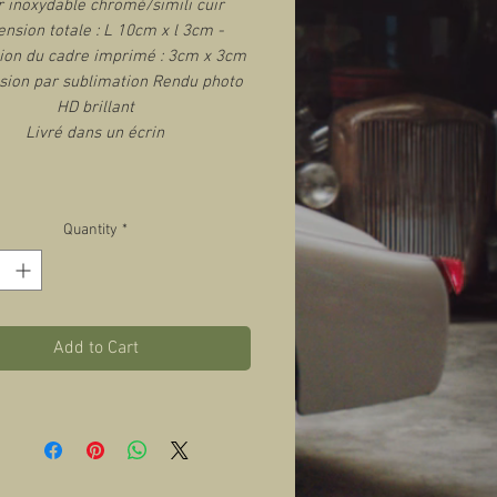
r inoxydable chromé/simili cuir
nsion totale : L 10cm x l 3cm -
on du cadre imprimé : 3cm x 3cm
sion par sublimation Rendu photo
HD brillant
Livré dans un écrin
Quantity
*
Add to Cart