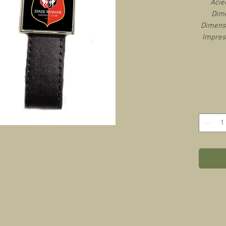
Acie
Dime
Dimensi
Impres