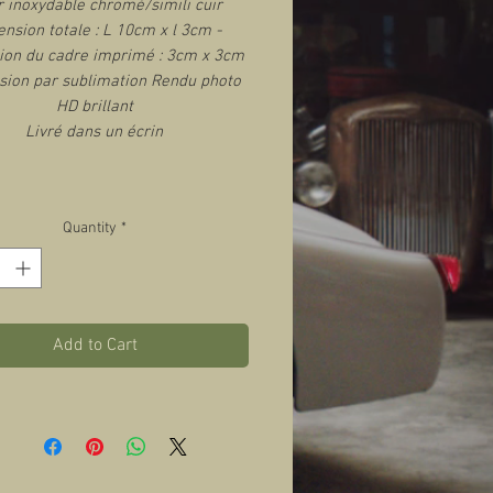
r inoxydable chromé/simili cuir
nsion totale : L 10cm x l 3cm -
on du cadre imprimé : 3cm x 3cm
sion par sublimation Rendu photo
HD brillant
Livré dans un écrin
Quantity
*
Add to Cart