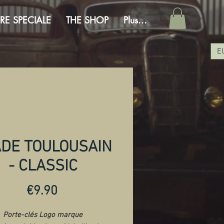
RE SPECIALE
THE SHOP
Plus...
E
ADE TOULOUSAIN
- CLASSIC
Price
€9.90
Porte-clés Logo marque