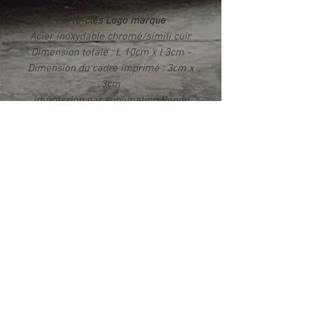
Porte-clés Logo marque
Acier inoxydable chromé/simili cuir
Dimension totale : L 10cm x l 3cm -
Dimension du cadre imprimé : 3cm x
3cm
Impression par sublimation Rendu
photo HD brillant
Livré dans un écrin
Info produit
Ce produit est fabriqué exclusivement
dans notre atelier en France