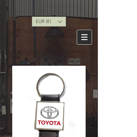
EUR (€)