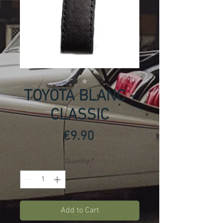
TOYOTA BLANC -
CLASSIC
Price
€9.90
Quantity
*
Add to Cart