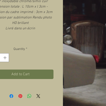
r inoxydable chromé/simili cuir
nsion totale : L 10cm x l 3cm -
on du cadre imprimé : 3cm x 3cm
sion par sublimation Rendu photo
HD brillant
Livré dans un écrin
Quantity
*
Add to Cart