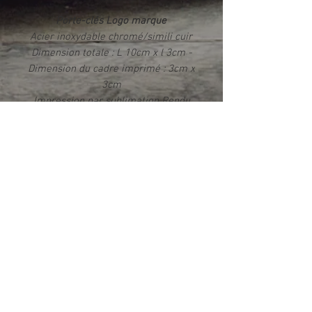
Porte-clés Logo marque
Acier inoxydable chromé/simili cuir
Dimension totale : L 10cm x l 3cm -
Dimension du cadre imprimé : 3cm x
3cm
Impression par sublimation Rendu
photo HD brillant
Livré dans un écrin
Info produit
Ce produit est fabriqué exclusivement
dans notre atelier en France