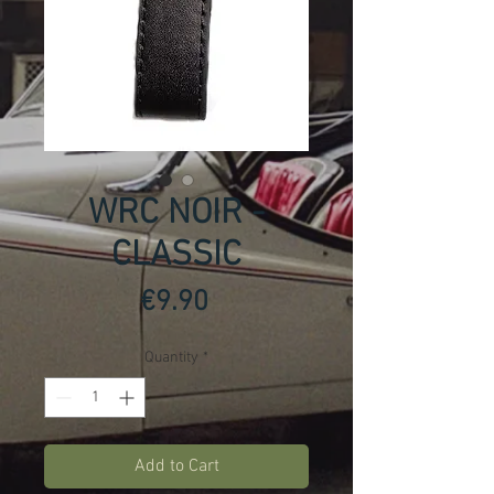
WRC NOIR -
CLASSIC
Price
€9.90
Quantity
*
Add to Cart