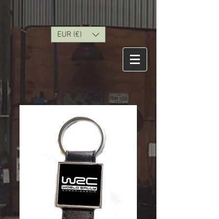
EUR (€)